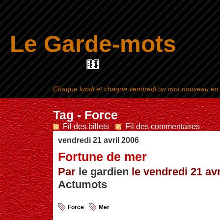
Le Garde-mots
Chaque lundi et chaque vendredi un mot nouveau en ra
Aller au contenu
|
Tag - Force
Fil des billets
-
Fil des commentaires
vendredi 21 avril 2006
Fortune de mer
Par
le gardien
le vendredi 21 avr
Actumots
Force
Mer