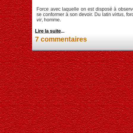
Force avec laquelle on est disposé à observe
se conformer à son devoir. Du latin
virtus
, fo
vir
, homme.
Lire la suite
...
7 commentaires