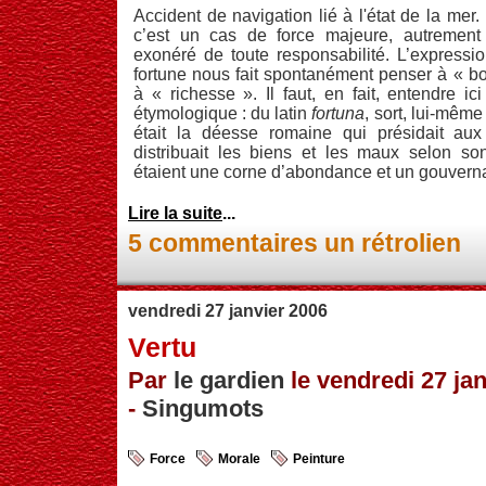
Accident de navigation lié à l'état de la mer.
c’est un cas de force majeure, autrement d
exonéré de toute responsabilité. L’expressi
fortune nous fait spontanément penser à « 
à « richesse ». Il faut, en fait, entendre i
étymologique : du latin
fortuna
, sort, lui-mêm
était la déesse romaine qui présidait aux
distribuait les biens et les maux selon son
étaient une corne d’abondance et un gouverna
Lire la suite
...
5 commentaires
un rétrolien
vendredi 27 janvier 2006
Vertu
Par
le gardien
le vendredi 27 jan
-
Singumots
Force
Morale
Peinture