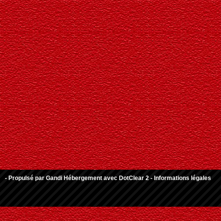
- Propulsé par
Gandi Hébergement
avec
DotClear 2
-
Informations légales