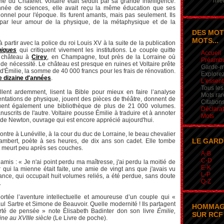
mieu
du Châtelet. Voltaire était séduit par sa grande intelligence.
nnée de sciences, elle avait reçu la même éducation que ses
tionnel pour l'époque. Ils furent amants, mais pas seulement. Ils
par leur amour de la physique, de la métaphysique et de la
DES MOT
MOTS...
 partir avec la police du roi Louis XV à la suite de la publication
hiques
qui critiquent vivement les institutions. Le couple quitte
Accueil
un château à
Cirey
, en Champagne, tout près de la Lorraine où
Préamb
s de nécessité. Le château est presque en ruines et Voltaire prête
Garde-m
i d'Émilie, la somme de 40 000 francs pour les frais de rénovation.
Explorez
e dizaine d'années
.
L'essent
Tous les
aillent ardemment, lisent la Bible pour mieux en faire l’analyse
Mots rar
mentations de physique, jouent des pièces de théâtre, donnent de
Citation
ituent également une bibliothèque de plus de 21 000 volumes.
Déclarat
crits de l'autre. Voltaire pousse Émilie à traduire et à annoter
Mots
de Newton, ouvrage qui est encore apprécié aujourd'hui.
ntre à Lunéville, à la cour du duc de Lorraine, le beau chevalier
LE GARD
ambert, poète à ses heures, de dix ans son cadet. Elle tombe
t meurt peu après ses couches.
A-B
C-D
s amis : « Je n'ai point perdu ma maîtresse, j'ai perdu la moitié de
E-K
ui la mienne était faite, une amie de vingt ans que j'avais vu
L-P
ance, qui occupait huit volumes reliés, a été perdue, sans doute
Q-Z
.
ortée l’aventure intellectuelle et amoureuse d’un couple qui «
ul Sartre et Simone de Beauvoir. Quelle modernité ! Ils partagent
HOMMAG
erté de pensée » note Élisabeth Badinter don son livre
Émilie,
SUR RCF 
ine au XVIIIe siècle
(Le Livre de poche).