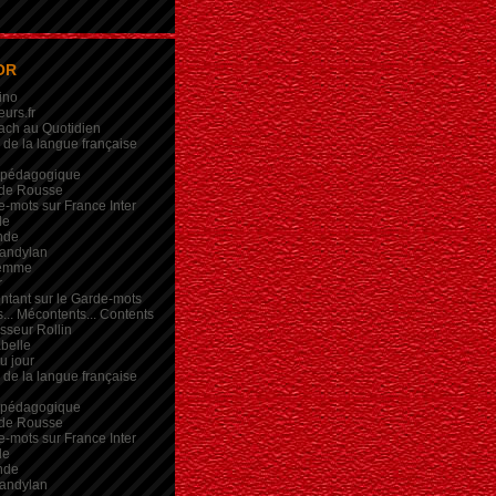
OR
ino
eurs.fr
ach au Quotidien
de la langue française
 pédagogique
de Rousse
-mots sur France Inter
de
nde
andylan
femme
r
intant sur le Garde-mots
... Mécontents... Contents
sseur Rollin
belle
du jour
de la langue française
 pédagogique
de Rousse
-mots sur France Inter
de
nde
andylan