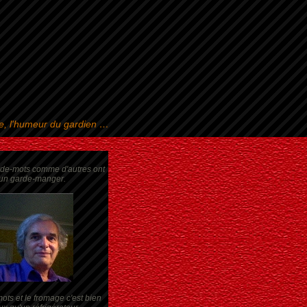
se, l'humeur du gardien …
rde-mots comme d'autres ont
un garde-manger.
ots et le fromage c'est bien