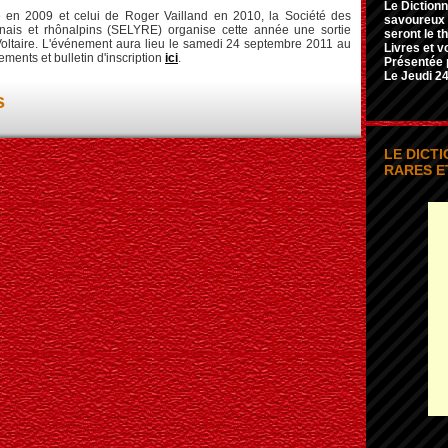
Le Dictionn
e en 2009 et celui de Roger Vailland en 2010, la Société des
savoureux e
onnais et rhônalpins (SELYRE) organise cette année une sortie
seront le t
Voltaire. L'événement aura lieu le samedi 24 septembre 2011 au
Livres et v
ents et bulletin d'inscription
ici
.
Présentée 
Le Jeudi 24
s
LE DICT
RARES E