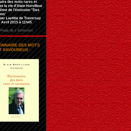
aire des mots rares et
t la vie d'Alain Horvilleur
hème de l'émission ''Des
ous'
par Laetitia de Traversay
 Avril 2015 à 11h45
Page de L'émission
IONNAIRE DES MOTS
T SAVOUREUX :