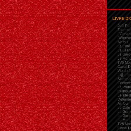
LIVRE D'
Joël Per
Zcorrect
L’Alman
Défense 
Air fou
Le Café
La Gran
Le Garde
Le Mon
TV5 Mo
Canal D
Vie de 
L'@telie
Sites po
Contents
Le Profe
Quinqua
Le site 
Défense 
Air fou
Le Café
La Gran
Le Garde
Le Mon
TV5 Mo
Canal D