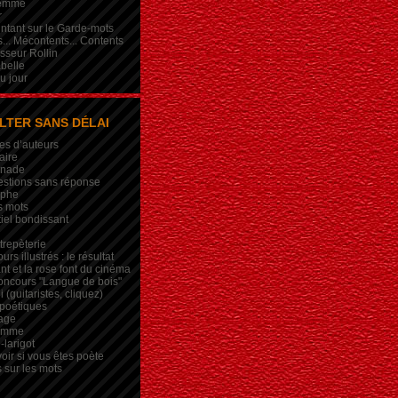
femme
r
intant sur le Garde-mots
... Mécontents... Contents
sseur Rollin
belle
du jour
LTER SANS DÉLAI
es d’auteurs
aire
inade
estions sans réponse
ophe
s mots
iel bondissant
trepèterie
rs illustrés : le résultat
nt et la rose font du cinéma
oncours "Langue de bois"
 (guitaristes, cliquez)
 poétiques
age
lemme
-larigot
oir si vous êtes poète
s sur les mots