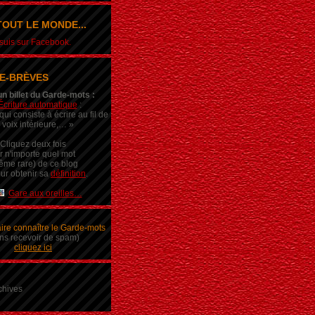
OUT LE MONDE...
e suis sur Facebook.
E-BRÈVES
un billet du Garde-mots :
Écriture automatique
:
ui consiste à écrire au fil de
 voix intérieure,… »
Cliquez deux fois
r n'importe quel mot
ême rare) de ce blog
ur obtenir sa
définition
.
Gare aux oreilles…
aire connaître le Garde-mots
ns recevoir de spam)
cliquez ici
chives