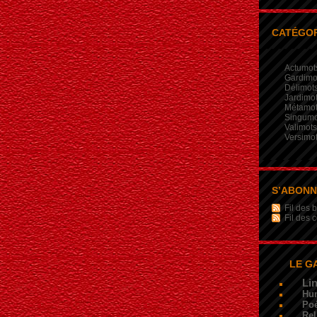
CATÉGOR
Actumot
Gardimo
Délimot
Jardimo
Métamo
Singumo
Valimots
Versimo
S’ABON
Fil des b
Fil des
LE G
Li
Hu
Poé
Rel