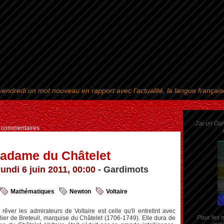
endredi un mot nouveau en rapport avec l'actualité, la langue françai
Aller au contenu
|
Aller au menu
|
Aller à la recherche
J'ai un Ga
s commentaires
madame du Châtelet
lundi 6 juin 2011, 00:00 -
Gardimots
Mathématiques
Newton
Voltaire
 rêver les admirateurs de Voltaire est celle qu'il entretint avec
Pour les m
lier de Breteuil, marquise du Châtelet (1706-1749). Elle dura de