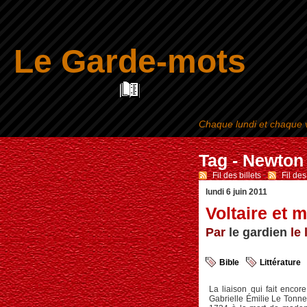
Le Garde-mots
Chaque lundi et chaque v
Tag - Newton
Fil des billets
-
Fil de
lundi 6 juin 2011
Voltaire et 
Par
le gardien
le 
Bible
Littérature
La liaison qui fait encore
Gabrielle Émilie Le Tonne