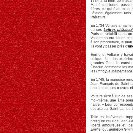
1734 à la mort de madame 
Mathématicienne, passio
frères, ce qui était excep
étaient également unis 
littérature.
En 1734 Voltaire a maille à
de ses
Lettres philosop
Paris et s'établit dans 
Voltaire pourra fuir en ca
à son propriétaire, le mar
Ils vont y passer près d'
un
Émilie et Voltaire y trav
critique, font des expéri
grandes fêtes. Ils const
Chacun commente les manus
les
Principia Mathematica
En 1748, la marquise renco
Jean-François de Saint-L
enceinte de ses œuvres e
Voltaire écrit à l'un de se
moi-même, une âme pour q
naître. » Leur correspond
détruite par Saint-Lambert
Telle est brièvement rapp
préfigure celui de Jean-Pa
liberté amoureuse et lib
Émilie, ou l'ambition fémin