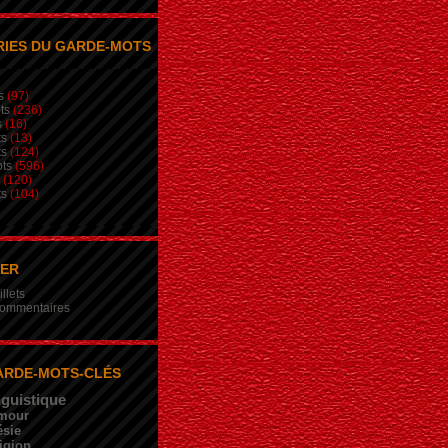
IES DU GARDE-MOTS
s
(97)
ts
(236)
s
(16)
ts
(13)
ts
(124)
ts
(596)
(120)
ts
(104)
NER
illets
 commentaires
ARDE-MOTS-CLÉS
nguistique
mour
sie
igion