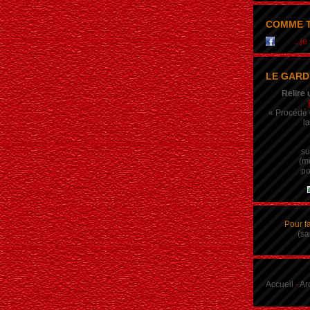
COMME T
...j
LE GARD
Relire 
« Procédé q
la
su
(m
po
Pour f
(sa
Accueil
-
Ar