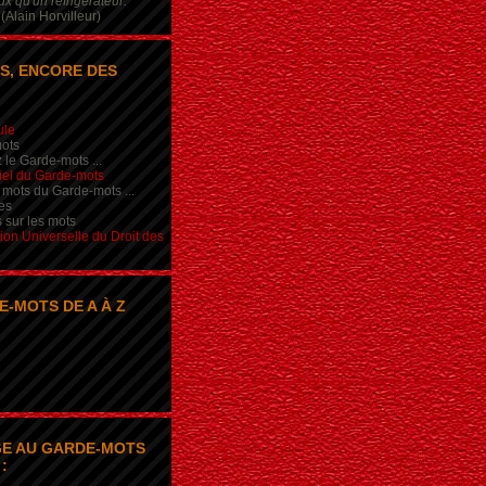
x qu'un réfrigérateur.
(Alain Horvilleur)
S, ENCORE DES
ule
ots
 le Garde-mots ...
iel du Garde-mots
 mots du Garde-mots ...
es
s sur les mots
ion Universelle du Droit des
E-MOTS DE A À Z
E AU GARDE-MOTS
: