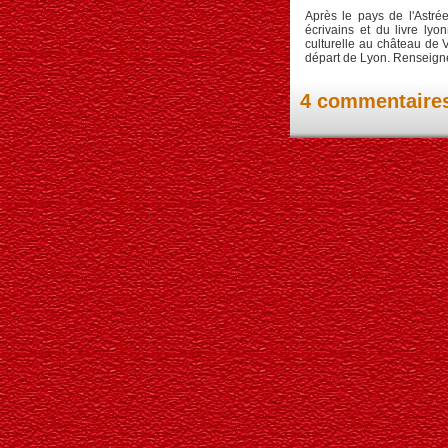
Après le pays de l'Astré
écrivains et du livre ly
culturelle au château de 
départ de Lyon. Renseignem
4 commentaire