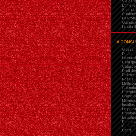
Vie de 
L'@telie
Sites po
Contents
Le Profe
Quinqua
Le site 
A CONSU
Glossair
Dictionn
La cous
Cent qu
Catastr
Droit de
Référent
Poésie
Multicon
Calembou
L'élépha
Grand c
Movingui
Insultes
Le pass
Crypto
Le satire
Pour sav
Citation
Écrire