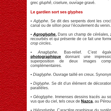
grec
gluphê
, ciselure, ouvrage gravé.
Le gardien sort ses glyphes
•
Aglyphe
. Se dit des serpents dont les cro
canal ou de sillon pour l'écoulement du venin.
•
Agroglyphe
.
Dans un champ de céréales, z
recourbés et qui présente de ce fait une form
crop circles
.
•
Anaglyphe
. Bas-relief. C'est é
photographique
donnant une impressio
superposition de deux images compo
complémentaires.
•
Diaglyphe
. Ouvrage taillé en creux. Synony
•
Diglyphe
. Se dit d'un élément de décorati
parallèles.
•
Géoglyphe
. Immenses dessins tracés au sol
vus que du ciel, tels ceux de
Nazca
, au Pérou
•
Hiéroglyphe
. Caractère graphique du systèm