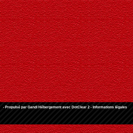
- Propulsé par
Gandi Hébergement
avec
DotClear 2
-
Informations légales