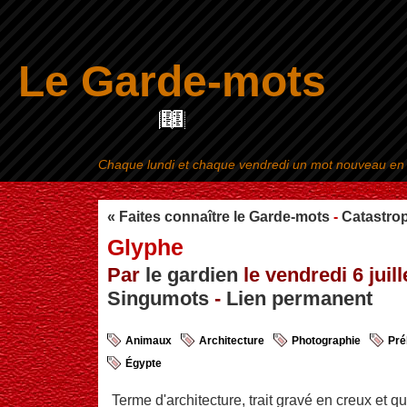
Le Garde-mots
Chaque lundi et chaque vendredi un mot nouveau en ra
Aller au contenu
|
« Faites connaître le Garde-mots
-
Catastro
Glyphe
Par
le gardien
le vendredi 6 juill
Singumots
-
Lien permanent
Animaux
Architecture
Photographie
Pré
Égypte
Terme d'architecture, trait gravé en creux et q