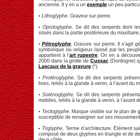
ancienne. Il y en a un
exemple
un peu particul
•
Lithoglyphe
. Graveur sur pierre.
•
Opistoglyphe
. Se dit des serpents dont le
situés dans la partie postérieure du maxillaire.
•
Pétroglyphe
. Gravure sur pierre. Il s'agit
symbolique ou religieux laissé par les peupl
appartient à l'
art rupestre
. On en a découver
2000 dans la grotte de
Cussac
(Dordogne) qu
Lascaux de la gravure
(*).
•
Protéroglyphe
. Se dit des serpents présen
fixes, reliés à la glande à venin, à l'avant du m
•
Solénoglyphe
. Se dit des serpents présent
mobiles, reliés à la glande à venin, à l'avant d
•
Tectoglyphe
. Marque visible sur le plan de g
susceptible de renseigner sur ses mouvement
•
Triglyphe
. Terme d'architecture. Élément sai
composé de deux glyphes en triangle et de de
deux côtés.