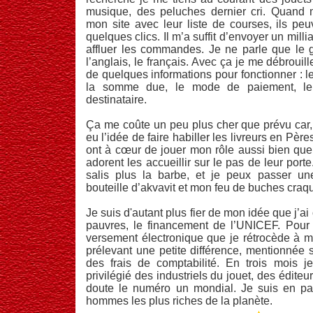
musique, des peluches dernier cri. Quand m
mon site avec leur liste de courses, ils peu
quelques clics. Il m’a suffit d’envoyer un milli
affluer les commandes. Je ne parle que le g
l’anglais, le français. Avec ça je me débrouill
de quelques informations pour fonctionner : le 
la somme due, le mode de paiement, le
destinataire.
Ça me coûte un peu plus cher que prévu car, 
eu l’idée de faire habiller les livreurs en Père
ont à cœur de jouer mon rôle aussi bien que 
adorent les accueillir sur le pas de leur por
salis plus la barbe, et je peux passer u
bouteille d’akvavit et mon feu de buches craq
Je suis d'autant plus fier de mon idée que j’ai
pauvres, le financement de l’UNICEF. Pour 
versement électronique que je rétrocède à me
prélevant une petite différence, mentionnée s
des frais de comptabilité. En trois mois j
privilégié des industriels du jouet, des édite
doute le numéro un mondial. Je suis en p
hommes les plus riches de la planète.