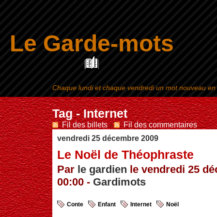
Le Garde-mots
Chaque lundi et chaque vendredi un mot nouveau en ra
Aller au contenu
|
Tag - Internet
Fil des billets
-
Fil des commentaires
vendredi 25 décembre 2009
Le Noël de Théophraste
Par
le gardien
le vendredi 25 d
00:00 -
Gardimots
Conte
Enfant
Internet
Noël