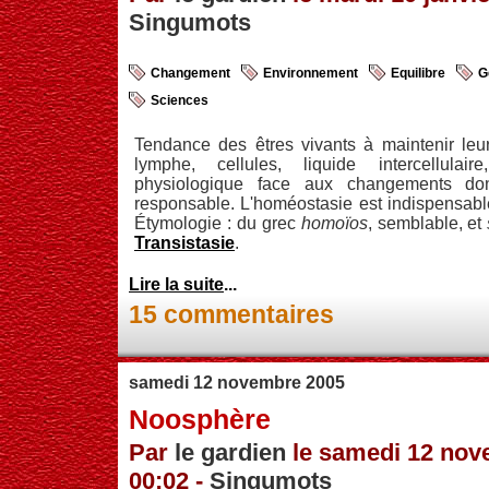
Singumots
Changement
Environnement
Equilibre
G
Sciences
Tendance des êtres vivants à maintenir leur 
lymphe, cellules, liquide intercellulair
physiologique face aux changements don
responsable. L'homéostasie est indispensable
Étymologie : du grec
homoïos
, semblable, et
Transistasie
.
Lire la suite
...
15 commentaires
samedi 12 novembre 2005
Noosphère
Par
le gardien
le samedi 12 nov
00:02 -
Singumots