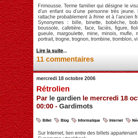
Frimousse. Terme familier qui désigne le vis
d'un enfant ou d'une personne très jeune. 
rattache probablement à
frime
et à l'ancien f
Synonymes : bille, binette, bobèche, bobin
boussole, cafetière, face, faciès, figure, fiol
gueule, margoulette, mine, minois, mufle,
portrait, trogne, trognon, trombine, tromblon, v
Lire la suite
...
11 commentaires
mercredi 18 octobre 2006
Rétrolien
Par
le gardien
le mercredi 18 oc
00:00 -
Gardimots
Billet
Blog
Informatique
Internet
Né
Sur Internet, lien entre des billets appartenant