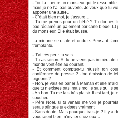
- Tout à l’heure un monsieur qui te ressemble 
mais je ne l'ai pas ouverte. Je veux que tu 
apporter une autre…
- C’était bien moi, je t’assure…
- Tu me prends pour un bébé ? Tu donnes le
pas réclamé un paiement par carte bleue. Et pu
du monsieur. Elle était fausse.
La mienne se dilate et ondule. Pensant l'am
tremblante.
- J’ai très peur, tu sais.
- Tu as raison. Si tu ne viens pas immédiatem
monde vont être au courant.
- Et comment comptes-tu réussir ton co
conférence de presse ? Une émission de tél
pigeons ?
- Non, je vais en parler à Maman et elle m'ai
que tu n’existes pas, mais moi je sais qu’ils s
- Ah bon. Tu me fais très plaisir. Il est tard, je
coucher.
- Père Noël, si tu venais me voir je pourrais 
serais sûr que tu existes vraiment.
- Sans doute. Mais pourquoi irais-je ? Il y a d
voudraient bien m’inviter chez eux…