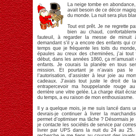
La neige tombe en abondance,
avait besoin de ce décor magiqu
du monde. La nuit sera plus bl
Tout est prêt. Je ne regrette pa
bien au chaud, confortablem
fauteuil, à regarder la messe de minuit 
demandant s’il y a encore des enfants qui cr
temps que je fréquente les toits du monde,
épaules au creux des cheminées, j’ai tout v
début, dans les années 1860, ça m’amusait d
enfants. Je courais la planète en tous sen
mission. Et pourtant je n’avais pas le
l’autorisation, d’assister à leur joie au mo
cadeaux. J’avais tout juste le droit de la
entrapercevoir ma houppelande rouge au
derrière une vitre gelée. La charge était écrasa
du temps, a eu raison de mon enthousiasme.
Il y a quelque mois, je me suis lancé dans u
devrais-je continuer à livrer la marchandi
permet d’optimiser ma tâche ? Désormais je
je contacte les sociétés de service par corres
livrer par UPS dans la nuit du 24 au 25.
recherche je me tiens au courant des jouets