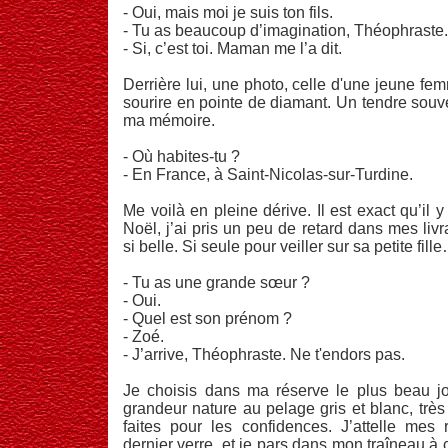
- Oui, mais moi je suis ton fils.
- Tu as beaucoup d’imagination, Théophraste.
- Si, c’est toi. Maman me l’a dit.
Derrière lui, une photo, celle d'une jeune fe
sourire en pointe de diamant. Un tendre souv
ma mémoire.
- Où habites-tu ?
- En France, à Saint-Nicolas-sur-Turdine.
Me voilà en pleine dérive. Il est exact qu’il 
Noël, j’ai pris un peu de retard dans mes livr
si belle. Si seule pour veiller sur sa petite fill
- Tu as une grande sœur ?
- Oui.
- Quel est son prénom ?
- Zoé.
- J’arrive, Théophraste. Ne t'endors pas.
Je choisis dans ma réserve le plus beau 
grandeur nature au pelage gris et blanc, très
faites pour les confidences. J’attelle mes
dernier verre, et je pars dans mon traîneau à 