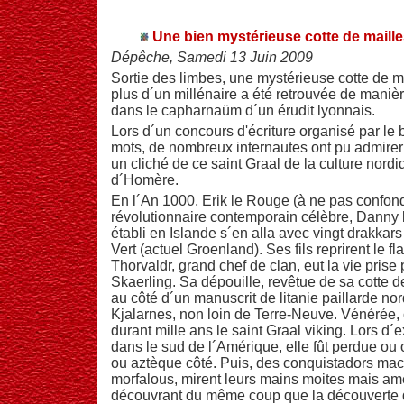
Une bien mystérieuse cotte de maill
Dépêche, Samedi 13 Juin 2009
Sortie des limbes, une mystérieuse cotte de mai
plus d´un millénaire a été retrouvée de manière 
dans le capharnaüm d´un érudit lyonnais.
Lors d´un concours d'écriture organisé par le b
mots, de nombreux internautes ont pu admirer 
un cliché de ce saint Graal de la culture nor
d´Homère.
En l´An 1000, Erik le Rouge (à ne pas confon
révolutionnaire contemporain célèbre, Danny 
établi en Islande s´en alla avec vingt drakkar
Vert (actuel Groenland). Ses fils reprirent le 
Thorvaldr, grand chef de clan, eut la vie prise
Skaerling. Sa dépouille, revêtue de sa cotte de
au côté d´un manuscrit de litanie paillarde no
Kjalarnes, non loin de Terre-Neuve. Vénérée, c
durant mille ans le saint Graal viking. Lors d
dans le sud de l´Amérique, elle fût perdue ou 
ou aztèque côté. Puis, des conquistadors macr
morfalous, mirent leurs mains moites mais amè
découvrant du même coup que la découverte d