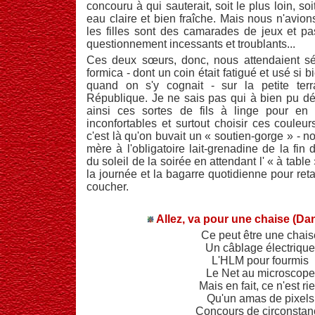
concouru à qui sauterait, soit le plus loin, s
eau claire et bien fraîche. Mais nous n'avion
les filles sont des camarades de jeux et p
questionnement incessants et troublants...
Ces deux sœurs, donc, nous attendaient sé
formica - dont un coin était fatigué et usé si 
quand on s'y cognait - sur la petite ter
République. Je ne sais pas qui à bien pu déc
ainsi ces sortes de fils à linge pour en 
inconfortables et surtout choisir ces couleu
c'est là qu'on buvait un « soutien-gorge » -
mère à l'obligatoire lait-grenadine de la fin d
du soleil de la soirée en attendant l' « à table
la journée et la bagarre quotidienne pour retar
coucher.
Allez, va pour une chaise (Da
Ce peut être une chais
Un câblage électrique
L'HLM pour fourmis
Le Net au microscope
Mais en fait, ce n'est ri
Qu'un amas de pixels
Concours de circonstan