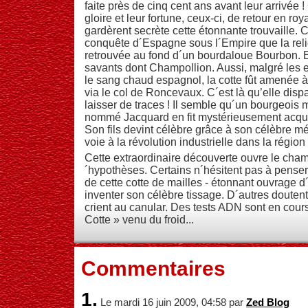
faite près de cinq cent ans avant leur arrivée 
gloire et leur fortune, ceux-ci, de retour en 
gardèrent secrète cette étonnante trouvaille. C
conquête d´Espagne sous l´Empire que la rel
retrouvée au fond d´un bourdaloue Bourbon. Ell
savants dont Champollion. Aussi, malgré les e
le sang chaud espagnol, la cotte fût amenée 
via le col de Roncevaux. C´est là qu’elle dis
laisser de traces ! Il semble qu´un bourgeois 
nommé Jacquard en fit mystérieusement acquis
Son fils devint célèbre grâce à son célèbre métie
voie à la révolution industrielle dans la région 
Cette extraordinaire découverte ouvre le ch
´hypothèses. Certains n´hésitent pas à penser
de cette cotte de mailles - étonnant ouvrage d´
inventer son célèbre tissage. D´autres doutent
crient au canular. Des tests ADN sont en cours
Cotte » venu du froid...
Commentaires
1.
Le mardi 16 juin 2009, 04:58 par
Zed Blog