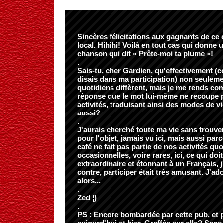
Sincères félicitations aux gagnants de ce 
local. Hihihi! Voilà en tout cas qui donne 
chanson qui dit « Prête-moi ta plume »!
.
Sais-tu, cher Gardien, qu'effectivement (c
disais dans ma participation) non seuleme
quotidiens diffèrent, mais je me rends com
réponse que le mot lui-même ne recoupe
activités, traduisant ainsi des modes de vie
aussi?
.
J'aurais cherché toute ma vie sans trouve
pour l'objet, jamais vu ici, mais aussi parc
café ne fait pas partie de nos activités quo
occasionnelles, voire rares, ici, ce qui doi
extraordinaire et étonnant à un Français, 
contre, participer était très amusant. J'ado
alors...
.
Zed ¦)
.
PS : Encore bombardée par cette pub, et p
aujourd'hui et hier. Greffés sur elle? San