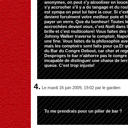
anonymes, on peut s'y alcooliser en louce
s'y accrocher s'il y a du tangage et du roul
est sympa on peut lui faire la cour. Si c'es
devient forcément votre meilleur pote et f
payer un verre. Que du bonheur! Toutes le
accrochées devant vous, c'est Noël dans la
brille et c'est multicolore! Vous faites des
Johnny Walker traverse le comptoir, Napo
une fine. Vous faites de la philosophie a
mais les comptoirs sont faits pour ça.Et 
du Bar du Congre Debout, car cher et regr
Desproges le bar n'abhorre pas le congre
incapable de distinguer une chaise de ter
queue. C'est trop injuste!
4.
Le mardi 16 juin 2009, 19:02 par le gardien
Tu me prendrais pour un pilier de bar ?