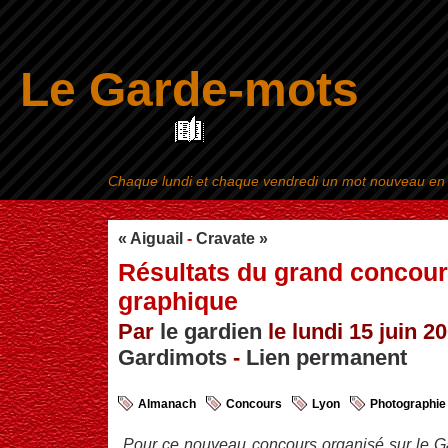
Le Garde-mots
Chaque lundi et chaque vendredi un mot nouveau en ra
Aller au contenu
|
« Aiguail
-
Cravate »
Résultats du grand concou
graphique
Par
le gardien
le lundi 15 juin 20
Gardimots
-
Lien permanent
Almanach
Concours
Lyon
Photographie
Pour ce nouveau concours organisé sur le G