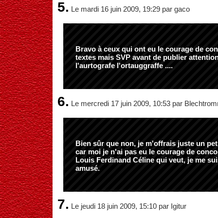
5.
Le mardi 16 juin 2009, 19:29 par gaco
Bravo à ceux qui ont eu le courage de conco
textes mais SVP avant de publier attentio
l'aurtografe l'ortauggraffe ....
6.
Le mercredi 17 juin 2009, 10:53 par Blechtro
Bien sûr que non, je m'offrais juste un pet
car moi je n'ai pas eu le courage de conco
Louis Ferdinand Céline qui veut, je me su
amusé.
7.
Le jeudi 18 juin 2009, 15:10 par Igitur