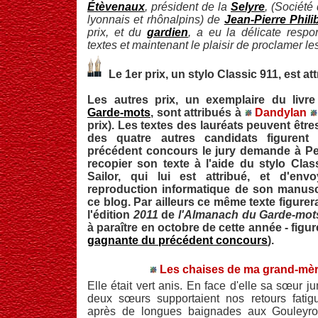
Étèvenaux
, président de la
Selyre
, (Société 
lyonnais et rhônalpins) de
Jean-Pierre Phili
prix, et du
gardien
, a eu la délicate respo
textes et maintenant le plaisir de proclamer les
Le 1er prix, un stylo Classic 911, est at
Les autres prix, un exemplaire du livr
Garde-mots
, sont attribués à
Dandylan
prix). Les textes des lauréats peuvent êtr
des quatre autres candidats figuren
précédent concours le jury demande à Per
recopier son texte à l'aide du stylo Clas
Sailor, qui lui est attribué, et d'en
reproduction informatique de son manuscr
ce blog. Par ailleurs ce même texte figure
l'édition
2011
de
l'Almanach du Garde-mot
à paraître en octobre de cette année - figure
gagnante du précédent concours
).
Les chaises de ma grand-mèr
Elle était vert anis. En face d'elle sa sœur j
deux sœurs supportaient nos retours fatigu
après de longues baignades aux Gouleyr