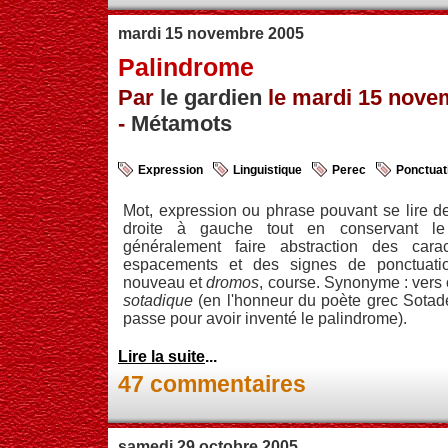
mardi 15 novembre 2005
Palindrome
Par
le gardien
le mardi 15 nove
-
Métamots
Expression
Linguistique
Perec
Ponctuat
Mot, expression ou phrase pouvant se lire d
droite à gauche tout en conservant l
généralement faire abstraction des cara
espacements et des signes de ponctuat
nouveau et
dromos
, course. Synonyme : vers
sotadique
(en l'honneur du poète grec Sotades
passe pour avoir inventé le palindrome).
Lire la suite
...
47 commentaires
samedi 29 octobre 2005