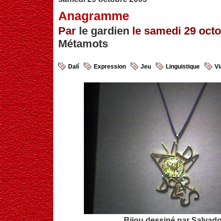
Anagramme
Par
le gardien
le samedi 29 octo
Métamots
Dalí
Expression
Jeu
Linguistique
Vi
Bijou dessiné par Salvado