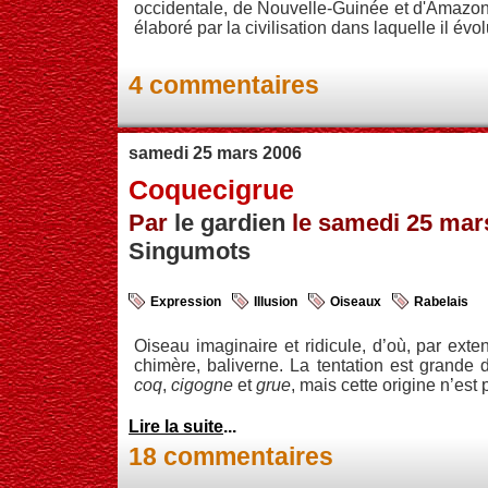
occidentale, de Nouvelle-Guinée et d'Amazoni
élaboré par la civilisation dans laquelle il évo
4 commentaires
samedi 25 mars 2006
Coquecigrue
Par
le gardien
le samedi 25 mars
Singumots
Expression
Illusion
Oiseaux
Rabelais
Oiseau imaginaire et ridicule, d’où, par exten
chimère, baliverne. La tentation est grande 
coq
,
cigogne
et
grue
, mais cette origine n’est 
Lire la suite
...
18 commentaires