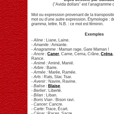
("Avida dollars" est l'anagramme 
Mot ou expression provenant de la transpositio
mot ou d'une autre expression. Étymologie : 
gramma
, lettre. N.B. : ce mot est féminin.
Exemples
-
Aline :
Liane, Laine.
-
Amanite :
Amiante.
-
Anagramme :
Maman rage, Gare Maman !
-
Ancre :
Caner
, Carne, Cerna, Crâne,
Créna
Rance.
-
Animé :
Aminé, Manié.
-
Arbre :
Barre.
-
Armée :
Marée, Ramée.
-
Arts :
Rats, Star, Tsar.
-
Avenir :
Navire, Ravine.
-
Balise :
Blaise
.
-
Berliet :
Liberté.
-
Bilan :
Liban.
-
Boris Vian :
Bison ravi.
-
Cancer:
Cancre.
-
Carte:
Trace, Écart.
-
César :
Races, Sacre.