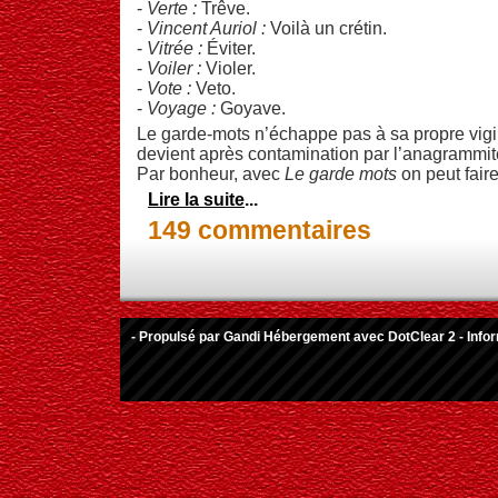
-
Verte :
Trêve.
-
Vincent Auriol :
Voilà un crétin.
-
Vitrée :
Éviter.
-
Voiler :
Violer.
-
Vote :
Veto.
-
Voyage :
Goyave.
Le garde-mots n’échappe pas à sa propre vig
devient après contamination par l’anagrammite 
Par bonheur, avec
Le garde mots
on peut fair
Lire la suite
...
149 commentaires
- Propulsé par
Gandi Hébergement
avec
DotClear 2
-
Info