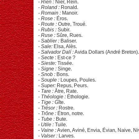
-
Rien :
Nier, Rein.
-
Roland :
Ronald.
- Romain :
Manoir.
- Rose :
Éros.
-
Route :
Outre, Troué.
-
Rubis :
Subir.
-
Ruse :
Sûre, Rues.
-
Sablier :
Baliser.
-
Sale:
Elsa, Alès.
-
Salvador Dalí :
Avida Dollars (André Breton).
-
Secte
: Est-ce ?
-
Sieste:
Tissée.
-
Signe :
Singe.
-
Snob :
Bons.
-
Souple :
Loupes, Poules.
-
Super:
Repus, Peurs.
-
Tare :
Âtre, Rate.
-
Théologie :
Éthologie.
-
Tige :
Gîte.
-
Trésor :
Rostre.
-
Trône :
Étron, notre.
-
Tube :
Bute.
-
Utile :
Tuile.
-
Vaine :
Avien, Aviné, Envia, Évian, Naive, Ni
-
Valser :
Larves.