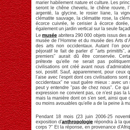
marier habilement nature et culture. Les prin
seront le chêne chevelu, le chêne rouvre, l'
argenté, la glycine, le rosier liane, la vi
clématite sauvage, la clématite rose, la cléma
écorce cuivrée, le cerisier à écorce dorée,
également un jardin vertical sur la seule façad
Le
musée
abritera 290 000 objets issus des 
musée de l’Homme et du musée des Arts d’Af
des arts non occidentaux. Autant l'on po
péjoratif le fait de parler d' "arts primitifs", 
premiers" aurait dû être conservée. Cert
prétexte qu'elle ne serait pas politiquem
civilisations ont créé avant nous d'admirabl
soi, positif. Sauf, apparemment, pour ceux 
l'aise avec l'esprit dont ces civilisations sont
occidentaux" ne vaut guère mieux : avec un 
peut y entendre "pas de chez nous". Ce qui
expression ne convient pas, ce n'est pas la 
mais la manière dont on s'en sert, ainsi que c
ou moins avouables qu'elle a de la peine à m
Pendant 18 mois (23 juin 2006-25 novem
exposition d'
anthropologie
répondra à la que
corps ?" Et la réponse, en provenance d'Afri