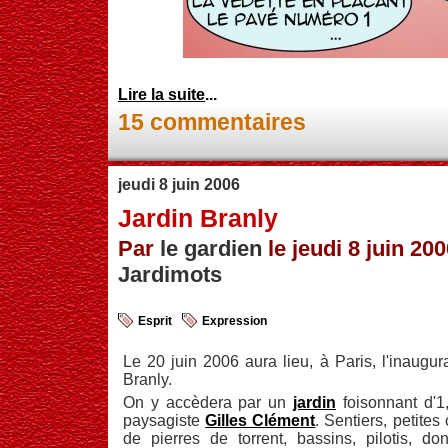
Lire la suite
...
15 commentaires
jeudi 8 juin 2006
Jardin Branly
Par
le gardien
le jeudi 8 juin 200
Jardimots
Esprit
Expression
Le 20 juin 2006 aura lieu, à Paris, l'inaugu
Branly.
On y accèdera par un
jardin
foisonnant d'1,
paysagiste
Gilles Clément
. Sentiers, petites
de pierres de torrent, bassins, pilotis, do