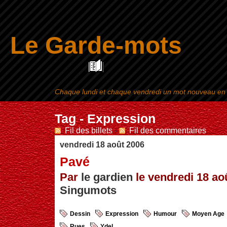
Le Garde-mots
Chaque lundi et chaque vendredi un mot nouveau en ra
Aller au contenu
|
Tag - Expression
Fil des billets
-
Fil des commentaires
vendredi 18 août 2006
Pavé
Par
le gardien
le vendredi 18 aoû
Singumots
Dessin
Expression
Humour
Moyen Age
Rues
Ydel