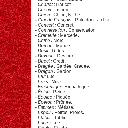
-
Chariot :
Haricot.
-
Chenil :
Lichen.
-
Chien :
Chine, Niche.
-
Claude François :
Râle donc au fisc.
-
Concert :
Concret.
-
Conversation :
Conservation.
-
Crèmerie :
Mercerie.
-
Crime :
Merci.
-
Démon :
Monde.
-
Désir :
Rides.
-
Devenir :
Deviner.
-
Direct :
Crédit.
-
Dragée :
Gardée, Gradée.
-
Dragon :
Gardon.
-
Élu:
Lue.
-
Émis
: Mise.
-
Emphatique:
Empathique.
-
Épine :
Peine.
-
Équipe :
Piquée.
-
Éperon :
Prônée.
-
Estimés
: Métisse.
-
Espoir :
Poires, Proies.
-
Établir :
Tablier.
-
Face:
Café.
-
Faible :
Fiable.