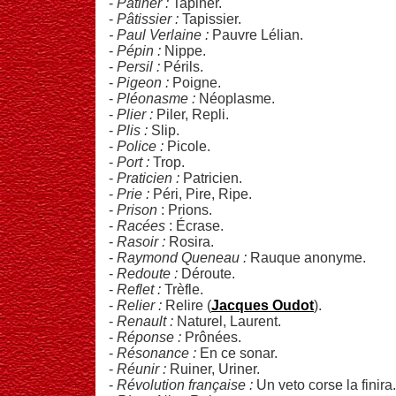
-
Patiner :
Tapiner.
-
Pâtissier :
Tapissier.
- Paul Verlaine :
Pauvre Lélian.
-
Pépin :
Nippe.
-
Persil :
Périls.
-
Pigeon :
Poigne.
-
Pléonasme :
Néoplasme.
-
Plier :
Piler, Repli.
-
Plis :
Slip.
-
Police :
Picole.
-
Port :
Trop.
-
Praticien :
Patricien.
-
Prie :
Péri, Pire, Ripe.
-
Prison
: Prions.
-
Racées
: Écrase.
-
Rasoir :
Rosira.
-
Raymond Queneau :
Rauque anonyme.
-
Redoute :
Déroute.
-
Reflet :
Trèfle.
-
Relier :
Relire (
Jacques Oudot
).
-
Renault :
Naturel, Laurent.
-
Réponse :
Prônées.
-
Résonance :
En ce sonar.
-
Réunir :
Ruiner, Uriner.
-
Révolution française :
Un veto corse la finira.