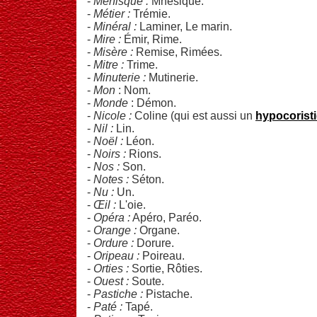
-
Ménisque :
Mnésique.
-
Métier :
Trémie.
-
Minéral :
Laminer, Le marin.
-
Mire :
Émir, Rime.
-
Misère :
Remise, Rimées.
-
Mitre :
Trime.
-
Minuterie :
Mutinerie.
-
Mon
: Nom.
-
Monde
: Démon.
-
Nicole :
Coline (qui est aussi un
hypocorist
-
Nil :
Lin.
-
Noël :
Léon.
-
Noirs :
Rions.
-
Nos :
Son.
-
Notes :
Séton.
-
Nu :
Un.
-
Œil :
L'oie.
-
Opéra :
Apéro, Paréo.
-
Orange :
Organe.
-
Ordure :
Dorure.
-
Oripeau :
Poireau.
-
Orties :
Sortie, Rôties.
-
Ouest :
Soute.
-
Pastiche :
Pistache.
-
Paté :
Tapé.