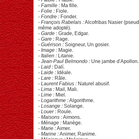
-
Famille :
Ma fille.
-
Folie :
Fiole.
-
Fondre :
Fonder.
-
François Rabelais :
Alcofribas Nasier (pseudo
même adopté).
-
Garde :
Grade, Edgar.
-
Gare :
Rage.
-
Guérison :
Soigneur, Un gosier.
- Image :
Magie.
-
Italien :
Litanie.
-
Jean-Paul Belmondo :
Une jambe d'Apollon.
-
Laid :
Dalí.
-
Laide :
Idéale.
-
Lare :
Râle.
-
Laurent Fabius :
Naturel abusif.
-
Lima :
Mail, Mali.
-
Lime :
Miel.
-
Logarithme :
Algorithme.
-
Losange :
Solange.
-
Louer :
Roule.
-
Maisons :
Aimons.
-
Ménage :
Manège.
-
Marie :
Aimer.
-
Marine :
Animer, Ranime.