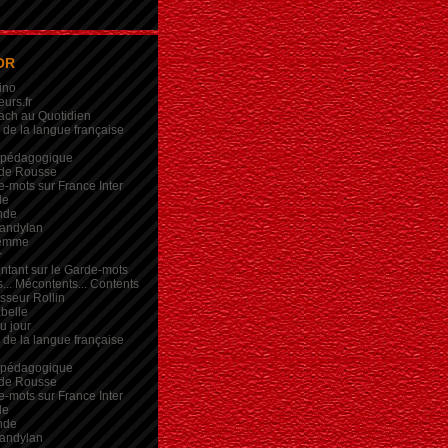
OR
ino
eurs.fr
ach au Quotidien
de la langue française
 pédagogique
de Rousse
-mots sur France Inter
de
nde
andylan
femme
r
intant sur le Garde-mots
... Mécontents... Contents
sseur Rollin
belle
du jour
de la langue française
 pédagogique
de Rousse
-mots sur France Inter
de
nde
andylan