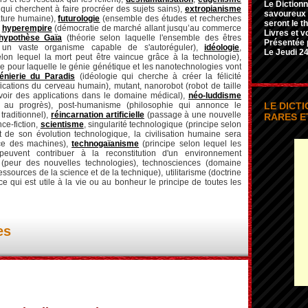
Le Dictionn
ui cherchent à faire procréer des sujets sains),
extropianisme
savoureux e
nature humaine),
futurologie
(ensemble des études et recherches
seront le t
,
hyperempire
(démocratie de marché allant jusqu’au commerce
Livres et v
hypothèse Gaïa
(théorie selon laquelle l'ensemble des êtres
Présentée 
un vaste organisme capable de s'autoréguler),
idéologie
,
Le Jeudi 24
elon lequel la mort peut être vaincue grâce à la technologie),
ie pour laquelle le génie génétique et les nanotechnologies vont
énierie du Paradis
(idéologie qui cherche à créer la félicité
ications du cerveau humain), mutant, nanorobot (robot de taille
oir des applications dans le domaine médical),
néo-luddisme
e au progrès), post-humanisme (philosophie qui annonce le
LE DICT
raditionnel),
réincarnation artificielle
(passage à une nouvelle
RARES E
nce-fiction,
scientisme
, singularité technologique (principe selon
nt de son évolution technologique, la civilisation humaine sera
nce des machines),
technogaïanisme
(principe selon lequel les
peuvent contribuer à la reconstitution d'un environnement
e (peur des nouvelles technologies), technosciences (domaine
 ressources de la science et de la technique), utilitarisme (
doctrine
e qui est utile à la vie ou au bonheur le principe de toutes les
es