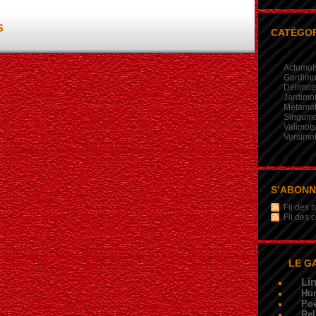
s
CATÉGOR
Actumot
Gardimo
Délimot
Jardimo
Métamo
Singumo
Valimots
Versimo
S’ABON
Fil des b
Fil des
LE G
Li
Hu
Poé
Rel