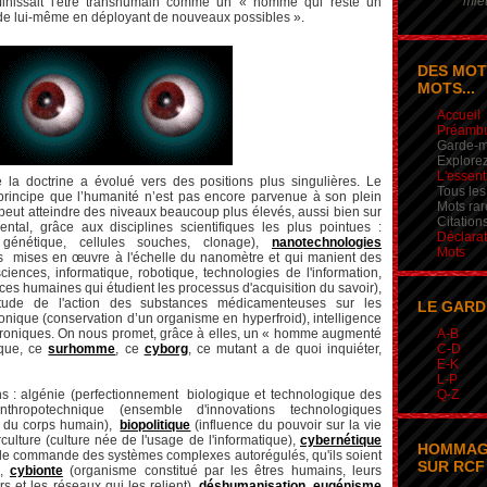
mieu
définissait l'être transhumain comme un « homme qui reste un
e lui-même en déployant de nouveaux possibles ».
DES MOT
MOTS...
Accueil
Préamb
Garde-m
Explorez
L'essent
e la doctrine a évolué vers des positions plus singulières. Le
Tous les
rincipe que l’humanité n’est pas encore parvenue à son plein
Mots rar
peut atteindre des niveaux beaucoup plus élevés, aussi bien sur
Citation
tal, grâce aux disciplines scientifiques les plus pointues :
Déclarat
 génétique, cellules souches, clonage),
nanotechnologies
Mots
es
mises en œuvre
à l'échelle du nanomètre et qui manient des
ciences, informatique, robotique, technologies de l'information,
ces humaines qui étudient les processus d'acquisition du savoir),
tude de l'action des substances médicamenteuses sur les
LE GARD
yonique (conservation d’un organisme en hyperfroid), intelligence
lectroniques. On nous promet, grâce à elles, un « homme augmenté
A-B
ique, ce
surhomme
, ce
cyborg
, ce mutant a de quoi inquiéter,
C-D
E-K
L-P
s : algénie (perfectionnement biologique et technologique des
Q-Z
nthropotechnique (ensemble d'innovations technologiques
on du corps humain),
biopolitique
(influence du pouvoir sur la vie
culture (culture née de l'usage de l'informatique),
cybernétique
HOMMAG
de commande des systèmes complexes autorégulés, qu'ils soient
SUR RCF 
),
cybionte
(organisme constitué par les êtres humains, leurs
s et les réseaux qui les relient),
déshumanisation
,
eugénisme