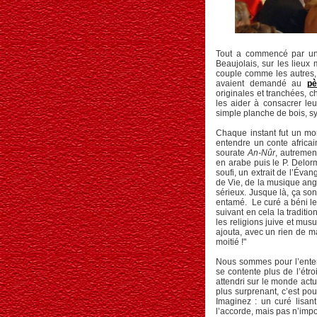
Tout a commencé par une
Beaujolais, sur les lieux
couple comme les autres, a
avaient demandé au
pè
originales et tranchées, 
les aider à consacrer le
simple planche de bois, s
Chaque instant fut un mom
entendre un conte africai
sourate
An-Nûr
, autremen
en arabe puis le P. Delorm
soufi, un extrait de l’Évan
de Vie, de la musique ang
sérieux. Jusque là, ça son
entamé. Le curé a béni le
suivant en cela la traditi
les religions juive et musu
ajouta, avec un rien de m
moitié !"
Nous sommes pour l’entent
se contente plus de l’étro
attendri sur le monde actu
plus surprenant, c’est po
Imaginez : un curé lisant
l’accorde, mais pas n’impor