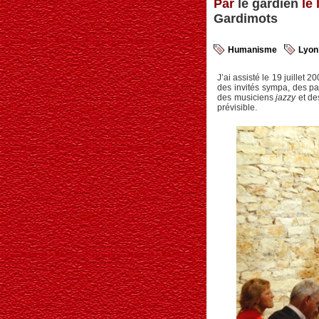
Par
le gardien
le 
Gardimots
Humanisme
Lyon
J’ai assisté le 19 juillet 
des invités sympa, des pa
des musiciens
jazzy
et de
prévisible.