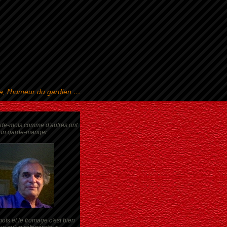
se, l'humeur du gardien …
rde-mots comme d'autres ont
un garde-manger.
ots et le fromage c'est bien