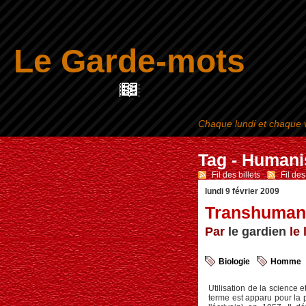
Le Garde-mots
Chaque lundi et chaque v
Tag - Human
Fil des billets
-
Fil de
lundi 9 février 2009
Transhuman
Par
le gardien
le 
Biologie
Homme
Utilisation de la science 
terme est apparu pour la p