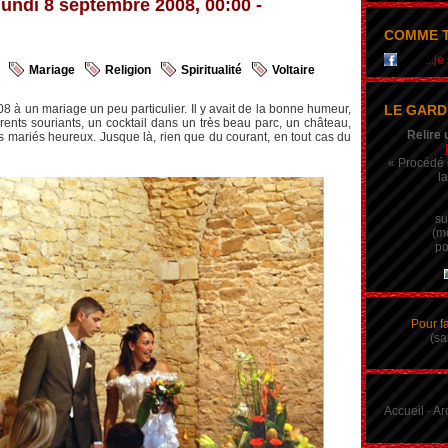
lundi 8 septembre 2008, 00:00 -
COMME T
...j
Mariage
Religion
Spiritualité
Voltaire
2008 à un mariage un peu particulier. Il y avait de la bonne humeur,
LE GARD
rents souriants, un cocktail dans un très beau parc, un château,
Relire 
s mariés heureux. Jusque là, rien que du courant, en tout cas du
« Procédé q
la
su
(m
po
Pour f
(sa
Accueil
-
Ar