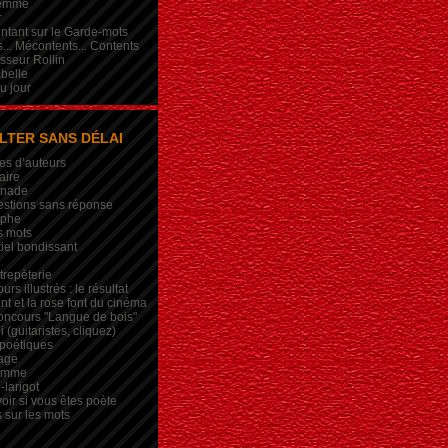
femme
r
intant sur le Garde-mots
... Mécontents... Contents
sseur Rollin
belle
du jour
LTER SANS DÉLAI
es d’auteurs
aire
inade
estions sans réponse
ophe
s mots
iel bondissant
trepèterie
rs illustrés : le résultat
nt et la rose font du cinéma
oncours "Langue de bois"
 (guitaristes, cliquez)
 poétiques
age
lemme
-larigot
oir si vous êtes poète
s sur les mots