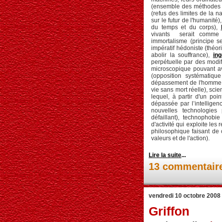
(ensemble des méthodes q
(refus des limites de la 
sur le futur de l'humanité)
du temps et du corps),
vivants serait comme 
immortalisme (principe s
impératif hédoniste (théor
abolir la souffrance),
ing
perpétuelle par des modif
microscopique pouvant av
(opposition systématiqu
dépassement de l'homme t
vie sans mort réelle), scie
lequel, à partir d'un poi
dépassée par l’intellige
nouvelles technologies 
défaillant), technophobi
d'activité qui exploite les
philosophique faisant de c
valeurs et de l'action).
Lire la suite
...
13 commentair
vendredi 10 octobre 2008
Griffon