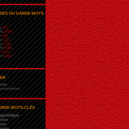
IES DU GARDE-MOTS
s
(97)
ts
(236)
s
(16)
ts
(13)
ts
(124)
ts
(596)
(120)
ts
(104)
NER
illets
 commentaires
ARDE-MOTS-CLÉS
nguistique
mour
sie
igion