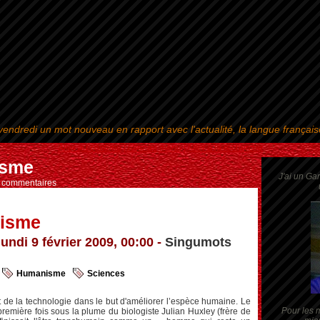
endredi un mot nouveau en rapport avec l'actualité, la langue françai
Aller au contenu
|
Aller au menu
|
Aller à la recherche
isme
J'ai un Ga
s commentaires
isme
lundi 9 février 2009, 00:00 -
Singumots
Humanisme
Sciences
et de la technologie dans le but d'améliorer l’espèce humaine. Le
Pour les m
remière fois sous la plume du biologiste Julian Huxley (frère de