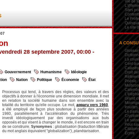
Vie de 
L'@telie
Sites po
s
Contents
Le Profe
Quinqua
Le site 
007
ion
A CONSU
Glossair
vendredi 28 septembre 2007, 00:00 -
Dictionn
La cous
Cent qu
Catastr
Gouvernement
Humanisme
Idéologie
Droit de
Référent
tion
Nation
Politique
Économie
État
Poésie
Multicon
Calembou
Processus qui tend, à travers des règles, des valeurs et des
L'élépha
objectifs à donner à l'économie une dimension mondiale. Il met
Grand c
en relation la société humaine dans son ensemble avec la
Movingui
totalité du territoire qu'elle occupe. Le mot,
apparu vers 1960
,
Insultes
a été employé de façon plus soutenue à partir des années
Le pass
1980, parallèlement à l'accélération du phénomène. Très
Crypto
investi idéologiquement par des organisations aux buts
Le satire
opposés et qui visent à changer le monde, il est encore en train
Pour sav
de se construire.
Synonymes
:
globalisation
(traduction littérale
Citation
du mot anglais équivalent "globalization"
)
,
planétarisation
.
Écrire