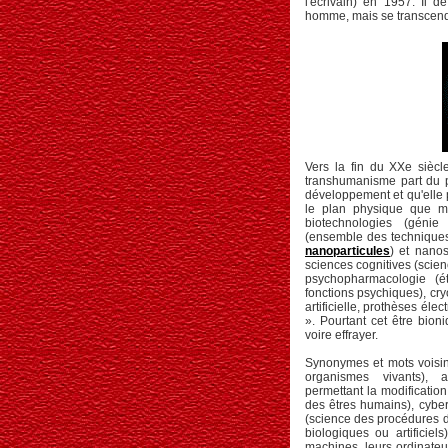
l'écrivain) en 1957. Il 
homme, mais se transcend
Vers la fin du XXe siècl
transhumanisme part du p
développement et qu'elle 
le plan physique que men
biotechnologies (génie
(ensemble des techniqu
nanoparticules
) et nanos
sciences cognitives (scien
psychopharmacologie (é
fonctions psychiques)
, cr
artificielle, prothèses é
». Pourtant cet être bion
voire effrayer.
Synonymes et mots voisin
organismes vivants), a
permettant la modificati
des êtres humains), cyber
(science des procédures 
biologiques ou artificiels
machines, leurs ordinateur