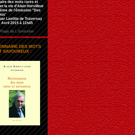
aire des mots rares et
t la vie d'Alain Horvilleur
hème de l'émission ''Des
ous'
par Laetitia de Traversay
 Avril 2015 à 11h45
Page de L'émission
IONNAIRE DES MOTS
T SAVOUREUX :