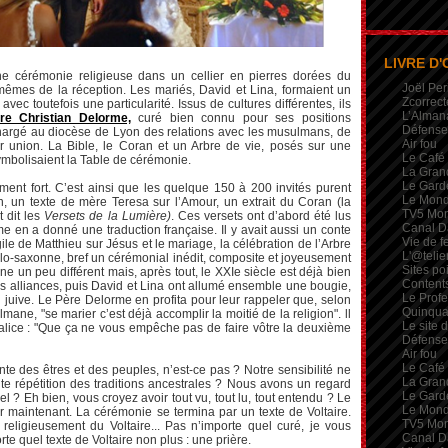
LIVRE D'
 cérémonie religieuse dans un cellier en pierres dorées du
Joël Per
 mêmes de la réception. Les mariés, David et Lina, formaient un
Zcorrect
vec toutefois une particularité. Issus de cultures différentes, ils
L’Alman
re Christian Delorme,
curé bien connu pour ses positions
Défense 
chargé au diocèse de Lyon des relations avec les musulmans, de
Air fou
ur union. La Bible, le Coran et un Arbre de vie, posés sur une
Le Café
ymbolisaient la Table de cérémonie.
La Gran
Le Garde
ent fort. C’est ainsi que les quelque 150 à 200 invités purent
Le Mon
n, un texte de mère Teresa sur l’Amour, un extrait du Coran (la
TV5 Mo
t dit les
Versets de la Lumière)
. Ces versets ont d’abord été lus
Canal D
e en a donné une traduction française. Il y avait aussi un conte
Vie de 
gile de Matthieu sur Jésus et le mariage, la célébration de l’Arbre
L'@telie
lo-saxonne, bref un cérémonial inédit, composite et joyeusement
Sites po
ne un peu différent mais, après tout, le XXIe siècle est déjà bien
Contents
s alliances, puis David et Lina ont allumé ensemble une bougie,
Le Profe
on juive. Le Père Delorme en profita pour leur rappeler que, selon
Quinqua
lmane, "se marier c’est déjà accomplir la moitié de la religion". ll
Le site 
alice : "Que ça ne vous empêche pas de faire vôtre la deuxième
Défense 
Air fou
Le Café
e des êtres et des peuples, n’est-ce pas ? Notre sensibilité ne
La Gran
ite répétition des traditions ancestrales ? Nous avons un regard
Le Garde
el ? Eh bien, vous croyez avoir tout vu, tout lu, tout entendu ? Le
Le Mon
ur maintenant. La cérémonie se termina par un texte de Voltaire.
TV5 Mo
 religieusement du Voltaire... Pas n’importe quel curé, je vous
Canal D
te quel texte de Voltaire non plus : une prière.