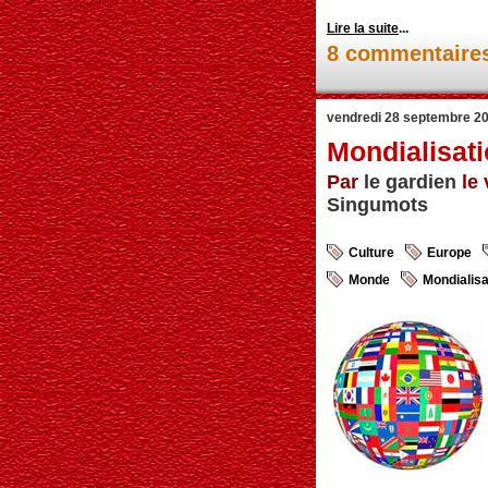
Lire la suite
...
8 commentaire
vendredi 28 septembre 2
Mondialisat
Par
le gardien
le 
Singumots
Culture
Europe
Monde
Mondialisa