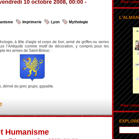
vendredi 10 octobre 2008, 00:00 -
Pour comma
L'ALMAN
anisme
Imprimerie
Lyon
Mythologie
ologie, à tête d'aigle et corps de lion, armé de griffes ou serres
is l’Antiquité comme motif de décoration, y compris pour les
le les armes de Saint-Brieuc :
s
, dérivé du grec
grups
, gypaète.
e
Pour comma
EXPLORE
 et Humanisme