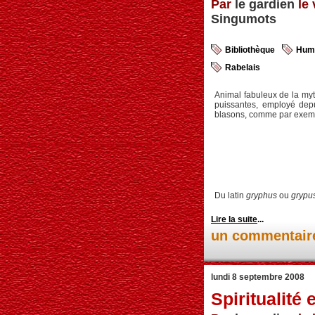
Par
le gardien
le 
Singumots
Bibliothèque
Hum
Rabelais
Animal fabuleux de la myth
puissantes, employé depu
blasons, comme par exemp
Du latin
gryphus
ou
grypu
Lire la suite
...
un commentair
lundi 8 septembre 2008
Spiritualité