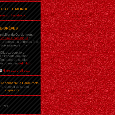
OUT LE MONDE...
e suis sur Facebook.
E-BRÈVES
un billet du Garde-mots :
Écriture automatique
:
ui consiste à écrire au fil de
 voix intérieure,… »
Cliquez deux fois
r n'importe quel mot
ême rare) de ce blog
ur obtenir sa
définition
.
Gare aux oreilles…
aire connaître le Garde-mots
ns recevoir de spam)
cliquez ici
chives