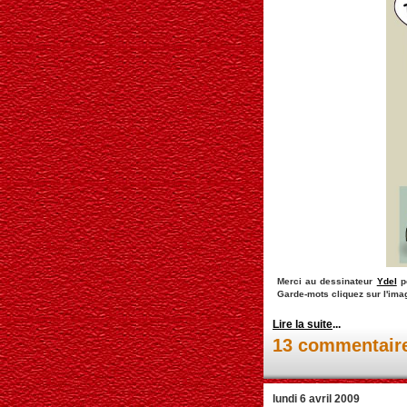
Merci au dessinateur
Ydel
po
Garde-mots cliquez sur l'ima
Lire la suite
...
13 commentair
lundi 6 avril 2009