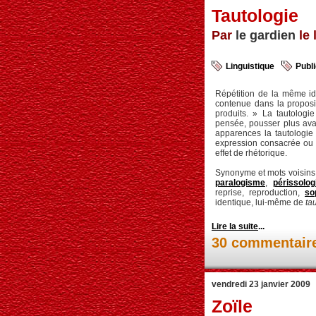
Tautologie
Par
le gardien
le 
Linguistique
Publi
Répétition de la même id
contenue dans la proposi
produits. » La tautologi
pensée, pousser plus avan
apparences la tautologie 
expression consacrée ou p
effet de rhétorique.
Synonyme et mots voisins
paralogisme
,
périssolog
reprise, reproduction,
so
identique, lui-même de
ta
Lire la suite
...
30 commentair
vendredi 23 janvier 2009
Zoïle