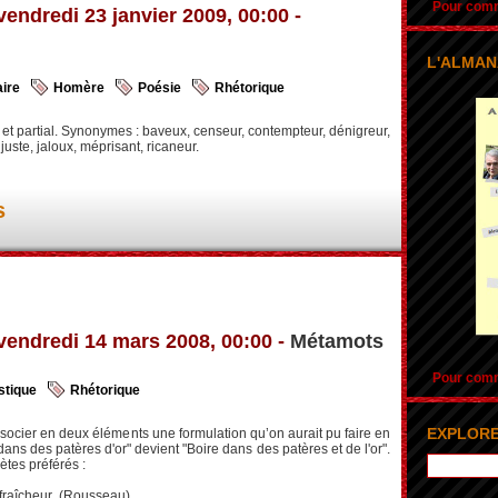
Pour comma
vendredi 23 janvier 2009, 00:00 -
L'ALMAN
ire
Homère
Poésie
Rhétorique
et partial. Synonymes : baveux, censeur, contempteur, dénigreur,
njuste, jaloux, méprisant, ricaneur.
s
vendredi 14 mars 2008, 00:00 -
Métamots
Pour comma
stique
Rhétorique
EXPLORE
socier en deux éléments une formulation qu’on aurait pu faire en
dans des patères d'or" devient "Boire dans des patères et de l'or".
tes préférés :
la fraîcheur (Rousseau).