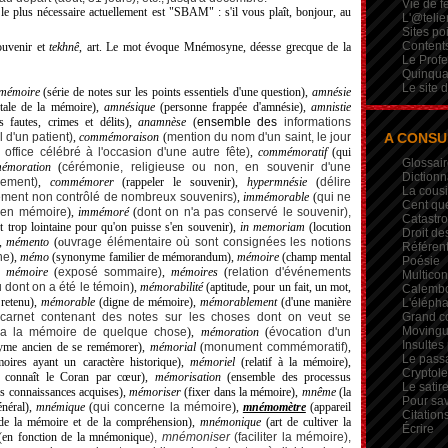
Vie de 
 plus nécessaire actuellement est "SBAM" : s'il vous plaît, bonjour, au
L'@telie
Sites po
Contents
ouvenir et
tekhnê
, art. Le mot évoque Mnémosyne, déesse grecque de la
Le Profe
Quinqua
Le site 
-mémoire
(série de notes sur les points essentiels d'une question),
amnésie
tale
de la mémoire),
amnésique
(personne frappée d'amnésie),
amnistie
s fautes, crimes et délits),
anamnèse
(
ensemble des
informations
 d'un patient)
,
commémoraison
(
mention du nom d'un saint, le jour
A CONSU
 office
célébré à l'occasion d'une autre fête)
,
commémoratif
(qui
Glossair
émoration
(
cérémonie, religieuse ou non, en souvenir d'une
Dictionn
ement)
,
commémorer
(rappeler le souvenir),
hypermnésie
(
délire
La cous
sement non contrôlé de nombreux souvenirs)
,
immémorable
(
qui ne
Cent qu
é en mémoire
),
immémoré
(
dont on n'a pas conservé le souvenir),
Catastr
st trop lointaine pour qu'on puisse s'en souvenir)
,
in memoriam
(locution
Droit de
,
mémento
(o
uvrage élémentaire où sont consignées les notions
Référent
ne
)
,
mémo
(synonyme familier de mémorandum),
mémoire
(champ mental
Poésie
),
mémoire
(
exposé sommaire)
,
mémoires
(
relation d'événements
Multicon
 dont on a été le témoin
),
mémorabilité
(aptitude
,
pour un fait, un mot,
Calembou
 retenu),
mémorable
(digne de mémoire),
mémorablement
(d'une manière
L'élépha
(
carnet contenant des notes sur les
choses dont on veut se
Grand c
Movingui
 a la mémoire de quelque chose
),
mémoration
(
évocation d'un
Insultes
me ancien de se remémorer),
mémorial
(
monument commémoratif)
,
Le pass
ires ayant un caractère historique),
mémoriel
(relatif à la mémoire)
,
Crypto
 connaît le Coran par cœur),
mémorisation
(ensemble des processus
Le satire
es connaissances acquises)
,
mémoriser
(fixer dans la mémoire),
mnême
(la
Pour sav
énéral),
mnémique
(
qui concerne la mémoire
),
mnémomètre
(appareil
Citation
e de la mémoire
et de la compréhension),
mnémonique
(
art de cultiver la
Écrire
en fonction de la mnémonique
),
mnémoniser
(faciliter la mémoire),