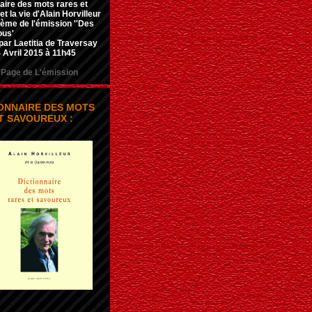
aire des mots rares et
t la vie d'Alain Horvilleur
hème de l'émission ''Des
ous'
par Laetitia de Traversay
 Avril 2015 à 11h45
Page de L'émission
IONNAIRE DES MOTS
T SAVOUREUX :