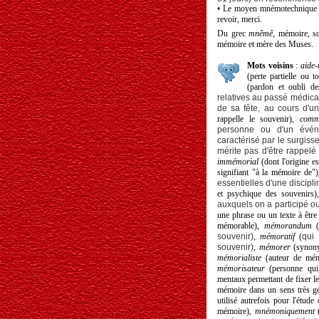
•
Le moyen mnémotechnique le
revoir, merci.
Du grec
mnêmê
, mémoire, s
mémoire et mère des Muses.
Mots voisins
:
aide
(perte
partielle ou to
(pardon et oubli de
relatives au passé médical
de sa fête, au cours d'un
rappelle le souvenir),
comm
personne ou d'un évén
caractérisé par le surgis
mérite pas d'être rappel
immémorial
(
dont l'origine e
signifiant "à la mémoire de")
essentielles d'une discipli
et psychique des souvenirs
auxquels on a participé ou
une phrase ou un texte à être
mémorable),
mémorandum
souvenir
)
,
mémoratif
(
q
ui
souvenir)
,
mémorer
(synony
mémorialiste
(auteur de mémo
mémorisateur
(personne qui
mentaux permettant de fixer
l
mémoire dans un sens très g
utilisé autrefois pour l'étud
mémoire
),
mnémoniquement
(