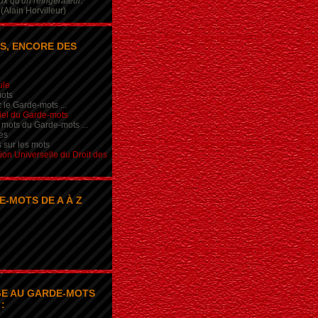
x qu'un réfrigérateur.
(Alain Horvilleur)
S, ENCORE DES
ule
ots
 le Garde-mots ...
iel du Garde-mots
 mots du Garde-mots ...
es
s sur les mots
ion Universelle du Droit des
E-MOTS DE A À Z
E AU GARDE-MOTS
: