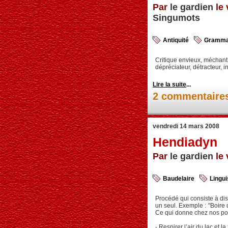
Par
le gardien
le 
Singumots
Antiquité
Gramma
Critique envieux, méchant 
dépréciateur, détracteur, i
Lire la suite
...
2 commentaire
vendredi 14 mars 2008
Hendiadyn
Par
le gardien
le 
Baudelaire
Lingui
Procédé qui consiste à dis
un seul. Exemple : "Boire 
Ce qui donne chez nos poè
- Respirer l’air du lac et 