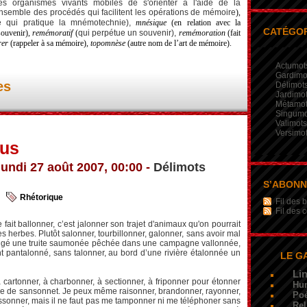
s organismes vivants mobiles de s'orienter à l'aide de la
nsemble des procédés qui facilitent les opérations de mémoire
),
e qui pratique la mnémotechnie),
mnésique
(en relation avec la
CATÉGOR
souvenir),
remémoratif
(
qui perpétue un souvenir),
remémoration
(fait
rer
(rappeler à sa mémoire),
topomnèse
(autre nom de l’art de mémoire).
Actumot
Gardimo
es
Délimot
Jardimo
Métamo
Singumo
Valimots
Versimo
lus
lundi 27 août 2007, 00:00 -
Délimots
S’ABON
Rhétorique
Fil des b
Fil des
ait ballonner, c’est jalonner son trajet d'animaux qu'on pourrait
es herbes. Plutôt salonner, tourbillonner, galonner, sans avoir mal
ngé une truite saumonée pêchée dans une campagne vallonnée,
pantalonné, sans talonner, au bord d’une rivière étalonnée un
LE G
Li
à cartonner, à charbonner, à sectionner, à friponner pour étonner
Hu
ie de sansonnet. Je peux même raisonner, brandonner, rayonner,
Poé
issonner, mais il ne faut pas me tamponner ni me téléphoner sans
Rel