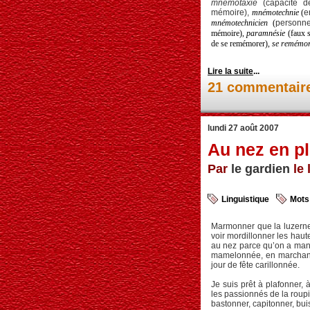
mnémotaxie
(capacité de
mémoire)
,
mnémotechnie
(
e
mnémotechnicien
(
p
ersonn
mémoire),
paramnésie
(faux 
de se remémorer),
se remémo
Lire la suite
...
21 commentair
lundi 27 août 2007
Au nez en p
Par
le gardien
le 
Linguistique
Mots
Marmonner que la luzerne f
voir mordillonner les haut
au nez parce qu’on a ma
mamelonnée, en marchant 
jour de fête carillonnée.
Je suis prêt à plafonner, 
les passionnés de la roup
bastonner, capitonner, bu