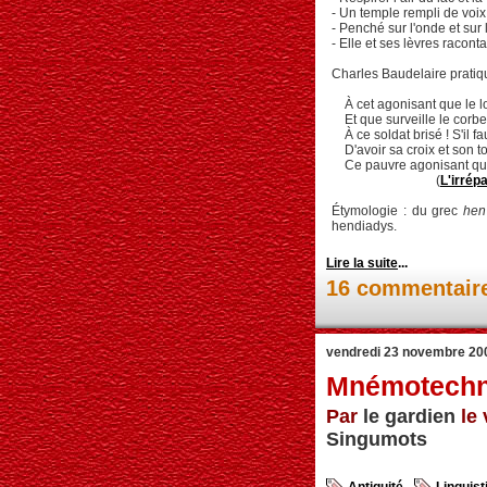
- Un temple rempli de voix
- Penché sur l'onde et sur 
- Elle et ses lèvres raconta
Charles Baudelaire pratiqu
À cet agonisant que le lo
Et que surveille le corbe
À ce soldat brisé ! S'il fa
D'avoir sa croix et son t
Ce pauvre agonisant que d
(
L'irrép
Étymologie : du grec
hen
hendiadys.
Lire la suite
...
16 commentair
vendredi 23 novembre 20
Mnémotechn
Par
le gardien
le 
Singumots