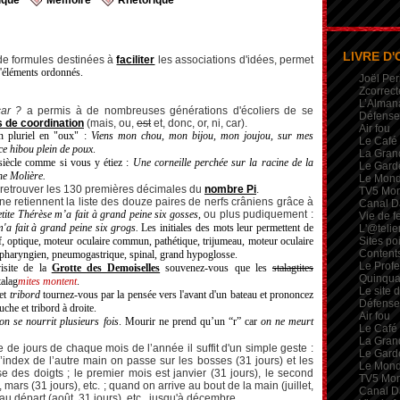
ique
Mémoire
Rhétorique
LIVRE D'
 de formules destinées à
faciliter
les associations d'idées, permet
'éléments ordonnés.
Joël Per
Zcorrect
L’Alman
ar ?
a permis à de nombreuses générations d'écoliers de se
Défense 
s de coordination
(mais, ou,
est
et, donc, or, ni, car).
Air fou
 pluriel en "oux" :
Viens mon chou, mon bijou, mon joujou, sur mes
Le Café
 ce hibou plein de poux
.
La Gran
iècle comme si vous y étiez :
Une corneille perchée sur la racine de la
Le Garde
ine Molière.
Le Mon
 retrouver les 130 premières décimales du
nombre Pi
.
TV5 Mo
e retiennent la liste des douze paires de nerfs crâniens grâce à
Canal D
tite Thérèse m’a fait à grand peine six gosses,
ou plus pudiquement :
Vie de 
m'a fait à grand peine six grogs.
Les initiales des mots leur permettent de
L'@telie
if, optique, moteur oculaire commun, pathétique, trijumeau, moteur oculaire
Sites po
Contents
so-pharyngien, pneumogastrique, spinal, grand hypoglosse.
Le Profe
isite de la
Grotte des Demoiselles
souvenez-vous que les
stalagtites
Quinqua
talag
mites montent
.
Le site 
et
tribord
tournez-vous par la pensée vers l'avant d'un bateau et prononcez
Défense 
uche et tribord à droite.
Air fou
on se nourrit plusieurs fois
.
Mourir ne prend qu’un “r” car
on ne meurt
Le Café
La Gran
 de jours de chaque mois de l’année il suffit d'un simple geste :
Le Garde
’index de l’autre main on passe sur les bosses (31 jours) et les
Le Mon
e des doigts ; le premier mois est janvier (31 jours), le second
TV5 Mo
 mars (31 jours), etc. ; quand on arrive au bout de la main (juillet,
Canal D
 départ (août, 31 jours), etc., jusqu'à décembre.