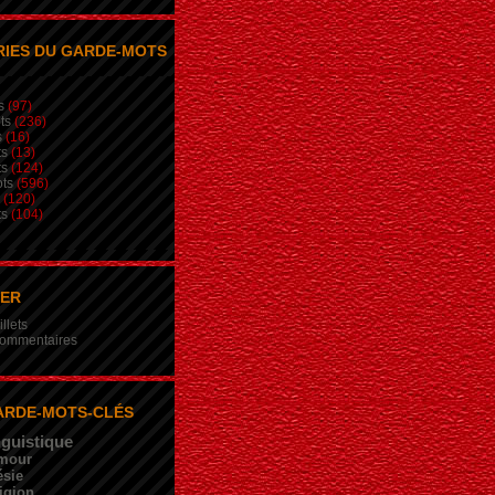
IES DU GARDE-MOTS
s
(97)
ts
(236)
s
(16)
ts
(13)
ts
(124)
ts
(596)
(120)
ts
(104)
NER
illets
 commentaires
ARDE-MOTS-CLÉS
nguistique
mour
sie
igion