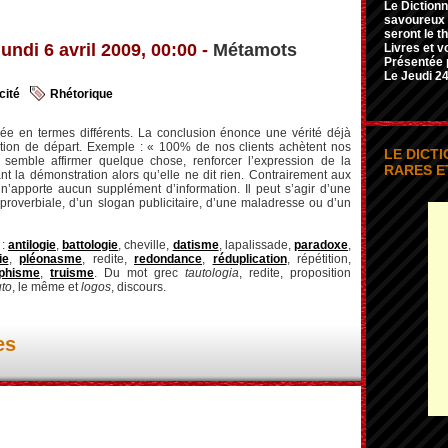
Le Dictionn
savoureux e
seront le t
lundi 6 avril 2009, 00:00 -
Métamots
Livres et v
Présentée 
Le Jeudi 24
cité
Rhétorique
ée en termes différents. La conclusion énonce une vérité déjà
tion de départ. Exemple : « 100% de nos clients achètent nos
LE DICT
e semble affirmer quelque chose, renforcer l’expression de la
RARES E
t la démonstration alors qu’elle ne dit rien. Contrairement aux
n’apporte aucun supplément d’information. Il peut s’agir d’une
roverbiale, d’un slogan publicitaire, d’une maladresse ou d’un
 :
antilogie
,
battologie
, cheville,
datisme
, lapalissade,
paradoxe
,
ie
,
pléonasme
, redite,
redondance
,
réduplication
, répétition,
phisme
,
truisme
. Du mot grec
tautologia
, redite, proposition
uto
, le même et
logos
, discours.
es