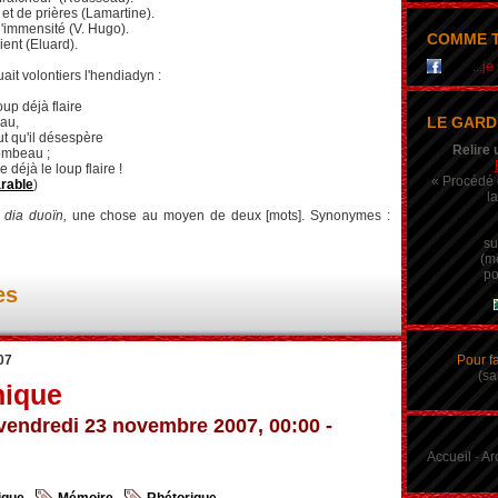
 et de prières (Lamartine).
l'immensité (V. Hugo).
COMME T
ient (Eluard).
...j
ait volontiers l'hendiadyn :
up déjà flaire
LE GARD
au,
ut qu'il désespère
Relire 
ombeau ;
éjà le loup flaire !
« Procédé q
arable
)
la
 dia duoïn,
une chose au moyen de deux [mots]. Synonymes :
su
(m
po
es
07
Pour f
(sa
ique
vendredi 23 novembre 2007, 00:00 -
Accueil
-
Ar