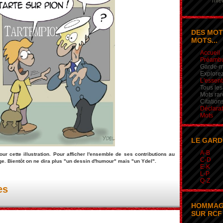
mieu
DES MOT
MOTS...
Accueil
Préamb
Garde-m
Explorez
L'essent
Tous les
Mots rar
Citation
Déclarat
Mots
LE GARD
A-B
ur cette illustration. Pour afficher l'ensemble de ses contributions au
C-D
ge. Bientôt on ne dira plus "un dessin d'humour" mais "un Ydel".
E-K
L-P
Q-Z
es
HOMMAG
SUR RCF 