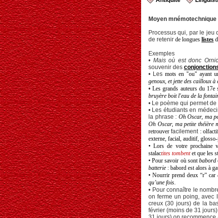
Antiquité
Linguist
Moyen mnémotechnique
Processus qui, par le jeu
de retenir
de longues
listes
d
Exemples
•
Mais où est donc Ornic
souvenir des
conjonction
• Les
mots en "ou" ayant un
genoux, et jette des cailloux à
•
Les grands auteurs du 17e s
bruyère boit l'eau de la fonta
• Le poème qui permet de
• Les étudiants en médecin
la phrase :
O
h Oscar, ma pe
Oh Oscar
,
ma petite théière 
retrouver
facilement
:
o
lfact
externe, facial, auditif, glos
•
Lors de votre prochaine v
stalac
tites tombent
et que les s
• Pour savoir où sont
babord
batterie
: babord est alors à ga
•
Nourrir prend deux “r” car
qu’une fois
.
• Pour connaître le nombre
on ferme un poing, avec l
creux (30 jours) de la bas
février (moins de 31 jours),
31 jours) on recommence au