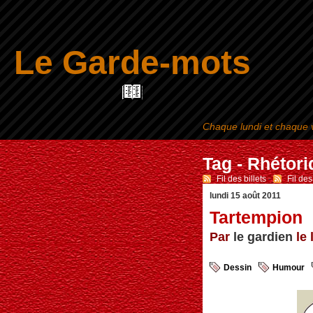
Le Garde-mots
Chaque lundi et chaque v
Tag - Rhétor
Fil des billets
-
Fil de
lundi 15 août 2011
Tartempion
Par
le gardien
le 
Dessin
Humour