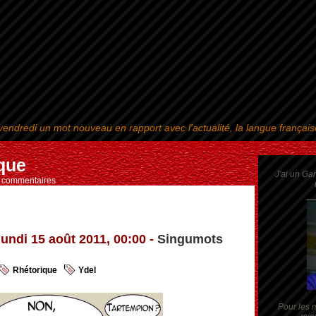
endredi un mot nouveau en rapport avec l'actualité, la langue françai
Aller au contenu
|
Aller au menu
|
Aller à la recherche
ique
J'ai un Ga
s commentaires
lundi 15 août 2011, 00:00 -
Singumots
Rhétorique
Ydel
Pour les m