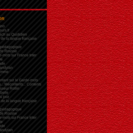
OR
ino
eurs.fr
ach au Quotidien
de la langue française
 pédagogique
de Rousse
-mots sur France Inter
de
nde
andylan
femme
r
intant sur le Garde-mots
... Mécontents... Contents
sseur Rollin
belle
du jour
de la langue française
 pédagogique
de Rousse
-mots sur France Inter
de
nde
andylan