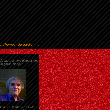
se, l'humeur du gardien …
rde-mots comme d'autres ont
un garde-manger.
ots et le fromage c'est bien