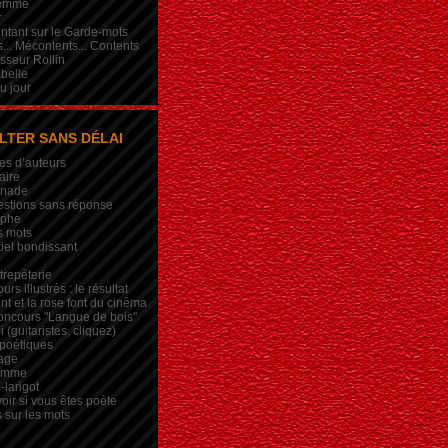
femme
r
intant sur le Garde-mots
... Mécontents... Contents
sseur Rollin
belle
du jour
LTER SANS DÉLAI
es d’auteurs
aire
inade
estions sans réponse
ophe
s mots
iel bondissant
trepèterie
rs illustrés : le résultat
nt et la rose font du cinéma
oncours "Langue de bois"
 (guitaristes, cliquez)
 poétiques
age
lemme
-larigot
oir si vous êtes poète
s sur les mots