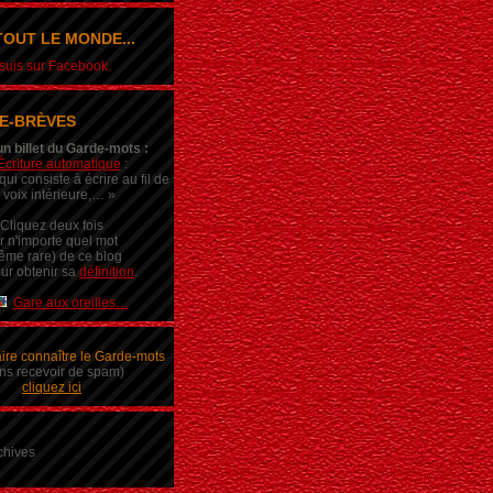
OUT LE MONDE...
e suis sur Facebook.
E-BRÈVES
un billet du Garde-mots :
Écriture automatique
:
ui consiste à écrire au fil de
 voix intérieure,… »
Cliquez deux fois
r n'importe quel mot
ême rare) de ce blog
ur obtenir sa
définition
.
Gare aux oreilles…
aire connaître le Garde-mots
ns recevoir de spam)
cliquez ici
chives