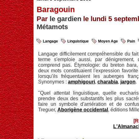
Baragouin
Par
le gardien
le lundi 5 septemb
Métamots
Langage
Linguistique
Moyen Age
Pain
Langage difficilement compréhensible du fait
terme s'emploie aussi, par dénigrement,
comprend pas. Étymologie: du breton
bara
,
deux mots constituaient l'expression favorit
lorsqu'ils fréquentaient les auberges fr
Synonymes :
amphigouri
,
charabia
,
jargon
.
"Quel attentat linguistique, quelle euchari
prendre deux des substantifs les plus sacr
faire un symbole d'arriération et de confu
Treguer,
Aborigène occidental
, éditions Mill
[R
L'Almanac