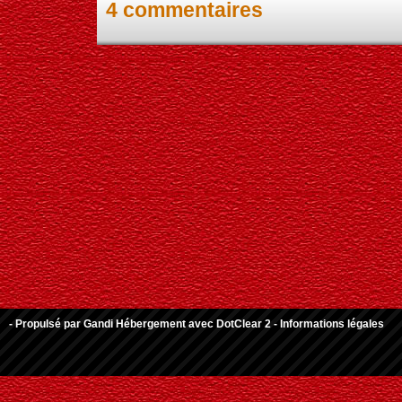
4 commentaires
- Propulsé par
Gandi Hébergement
avec
DotClear 2
-
Informations légales