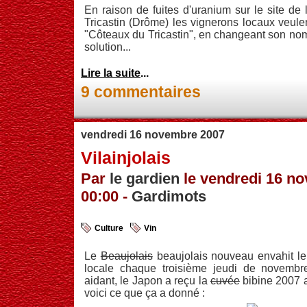
En raison de fuites d'uranium sur le site de 
Tricastin (Drôme) les vignerons locaux veule
"Côteaux du Tricastin", en changeant son nom
solution...
Lire la suite
...
9 commentaires
vendredi 16 novembre 2007
Vilainjolais
Par
le gardien
le vendredi 16 n
00:00 -
Gardimots
Culture
Vin
Le
Beaujolais
beaujolais nouveau envahit 
locale chaque troisième jeudi de novembr
aidant, le Japon a reçu la
cuvée
bibine 2007 a
voici ce que ça a donné :