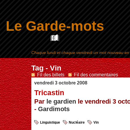
Le Garde-mots
Chaque lundi et chaque vendredi un mot nouveau en ra
Aller au contenu
|
Tag - Vin
Fil des billets
-
Fil des commentaires
vendredi 3 octobre 2008
Tricastin
Par
le gardien
le vendredi 3 oct
-
Gardimots
Linguistique
Nucléaire
Vin